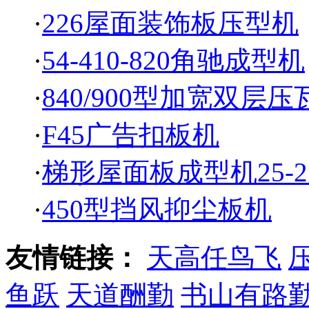
·
226屋面装饰板压型机
·
54-410-820角驰成型机
·
840/900型加宽双层压
·
F45广告扣板机
·
梯形屋面板成型机25-21
·
450型挡风抑尘板机
友情链接：
天高任鸟飞
鱼跃
天道酬勤
书山有路