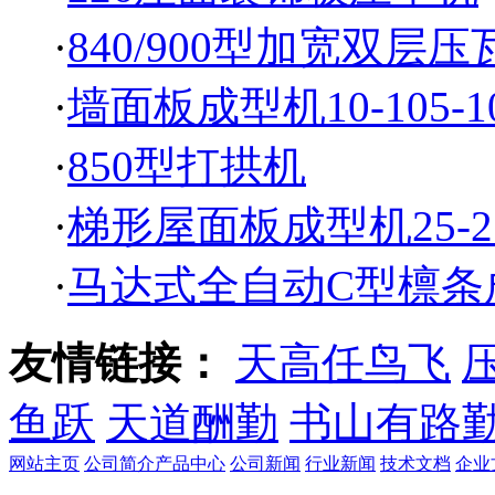
·
840/900型加宽双层压
·
墙面板成型机10-105-1
·
850型打拱机
·
梯形屋面板成型机25-21
·
马达式全自动C型檩条
友情链接：
天高任鸟飞
鱼跃
天道酬勤
书山有路
网站主页
公司简介
产品中心
公司新闻
行业新闻
技术文档
企业