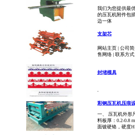
我们为您提供最优
的压瓦机附件包
边一体
支架芯
网站主页 | 公司简介
售网络 | 联系方式
封堵模具
.
彩钢压瓦机压痕
一、 压瓦机外形尺寸
料板厚：0.2-0.
面镀硬铬，硬度HR5