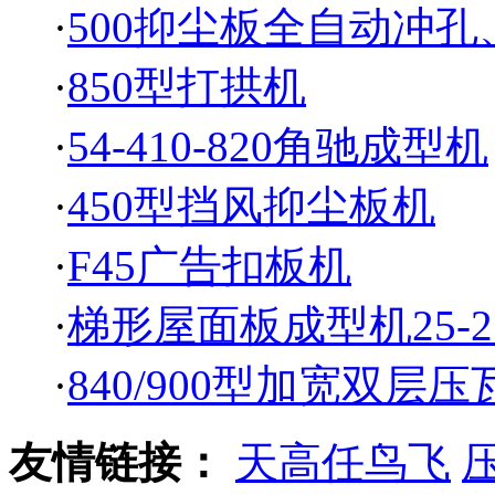
·
500抑尘板全自动冲
·
850型打拱机
·
54-410-820角驰成型机
·
450型挡风抑尘板机
·
F45广告扣板机
·
梯形屋面板成型机25-21
·
840/900型加宽双层压
友情链接：
天高任鸟飞