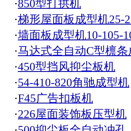
·
850型打拱机
·
梯形屋面板成型机25-21
·
墙面板成型机10-105-1
·
马达式全自动C型檩条
·
450型挡风抑尘板机
·
54-410-820角驰成型机
·
F45广告扣板机
·
226屋面装饰板压型机
·
500抑尘板全自动冲