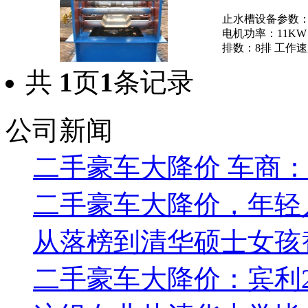
止水槽设备参数： 设
电机功率：11KW
排数：8排 工作速度
共
1
页
1
条记录
公司新闻
二手豪车大降价 车商
二手豪车大降价，年轻
从落榜到清华硕士女孩
二手豪车大降价：宾利2